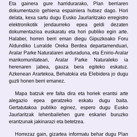
Eta gainera gure harridurarako, Plan berriaren
dokumentazio gehiena espainiera hutsez dago. Hori
delata, kexa sartu dugu Eusko Jaurlaritzako erregistro
elektronikotik jendaurreko epea geldi dezaten
dokumentazioa euskaratu eta hori publiko egin arte.
Halaber, horren berri eman diegu Gipuzkoako Foru
Aldundiko Lurralde Oreka Berdea departamenduari,
Aralar Parke Naturalaren arduraduna, eta Enirio-Aralar
mankomunitateari, Aralar Parke Naturaleko ia
herenaren jabea, gauza bera egiteko eskatuz.
Azkenean Arartekoa, Behatokia eta Elebidera jo dugu
guzti honen berri emanez.
Mapa batzuk ere falta dira eta horiek erantsi arte
alegazio epea geratzeko eskatu dugu baita.
Gertatutakoa publiko eginez, espero dugu Eusko
Jaurlaritzak lehenbailehen gure eskariei buruzko
erantzunak jakinarazi eta betetzea.
Horrezaz gain, gizartea informatu behar dugu Plan