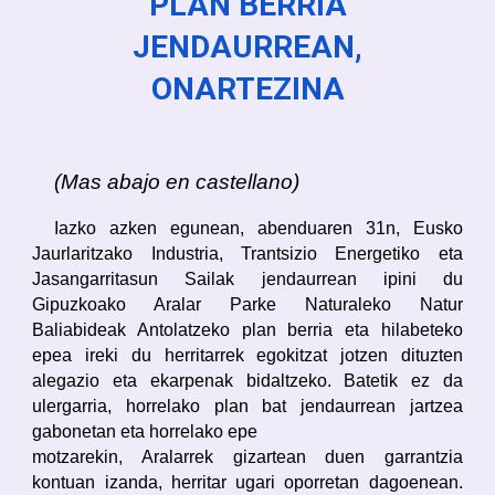
PLAN BERRIA
JENDAURREAN,
ONARTEZINA
(Mas abajo en castellano)
Iazko azken egunean, abenduaren 31n, Eusko
Jaurlaritzako Industria, Trantsizio Energetiko eta
Jasangarritasun Sailak jendaurrean ipini du
Gipuzkoako Aralar Parke Naturaleko Natur
Baliabideak Antolatzeko plan berria eta hilabeteko
epea ireki du herritarrek egokitzat jotzen dituzten
alegazio eta ekarpenak bidaltzeko. Batetik ez da
ulergarria, horrelako plan bat jendaurrean jartzea
gabonetan eta horrelako epe
motzarekin, Aralarrek gizartean duen garrantzia
kontuan izanda, herritar ugari oporretan dagoenean.