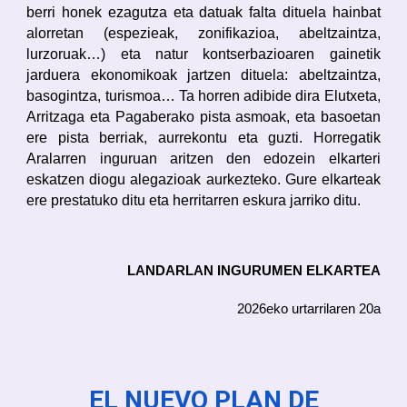
berri honek ezagutza eta datuak falta dituela hainbat
alorretan (espezieak, zonifikazioa, abeltzaintza,
lurzoruak…) eta natur kontserbazioaren gainetik
jarduera ekonomikoak jartzen dituela: abeltzaintza,
basogintza, turismoa… Ta horren adibide dira Elutxeta,
Arritzaga eta Pagaberako pista asmoak, eta basoetan
ere pista berriak, aurrekontu eta guzti. Horregatik
Aralarren inguruan aritzen den edozein elkarteri
eskatzen diogu alegazioak aurkezteko. Gure elkarteak
ere prestatuko ditu eta herritarren eskura jarriko ditu.
LANDARLAN INGURUMEN ELKARTEA
2026eko urtarrilaren 20a
EL NUEVO PLAN DE