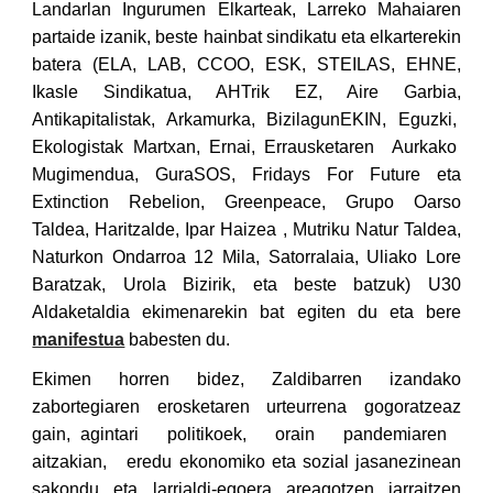
Landarlan Ingurumen Elkarteak, Larreko Mahaiaren
partaide izanik, beste hainbat sindikatu eta elkarterekin
batera (ELA, LAB, CCOO, ESK, STEILAS, EHNE,
Ikasle Sindikatua, AHTrik EZ, Aire Garbia,
Antikapitalistak, Arkamurka, BizilagunEKIN, Eguzki,
Ekologistak Martxan, Ernai, Errausketaren Aurkako
Mugimendua, GuraSOS, Fridays For Future eta
Extinction Rebelion, Greenpeace, Grupo Oarso
Taldea, Haritzalde, Ipar Haizea , Mutriku Natur Taldea,
Naturkon Ondarroa 12 Mila, Satorralaia, Uliako Lore
Baratzak, Urola Bizirik, eta beste batzuk) U30
Aldaketaldia ekimenarekin bat egiten du eta bere
manifestua
babesten du.
Ekimen horren bidez, Zaldibarren izandako
zabortegiaren erosketaren urteurrena gogoratzeaz
gain, agintari politikoek, orain pandemiaren
aitzakian, eredu ekonomiko eta sozial jasanezinean
sakondu eta larrialdi-egoera areagotzen jarraitzen