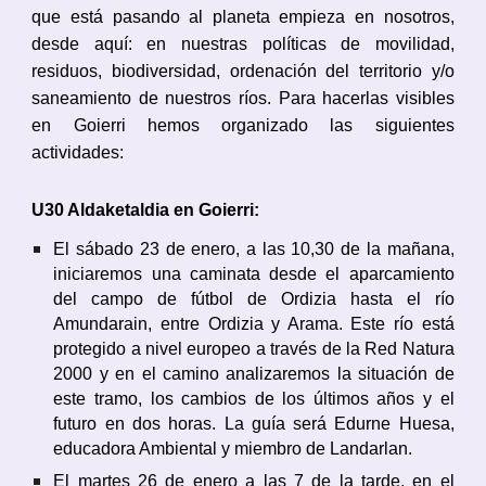
que está pasando al planeta empieza en nosotros,
desde aquí: en nuestras políticas de movilidad,
residuos, biodiversidad, ordenación del territorio y/o
saneamiento de nuestros ríos. Para hacerlas visibles
en Goierri hemos organizado las siguientes
actividades:
U30 Aldaketaldia en Goierri:
El sábado 23 de enero, a las 10,30 de la mañana,
iniciaremos una caminata desde el aparcamiento
del campo de fútbol de Ordizia hasta el río
Amundarain, entre Ordizia y Arama. Este río está
protegido a nivel europeo a través de la Red Natura
2000 y en el camino analizaremos la situación de
este tramo, los cambios de los últimos años y el
futuro en dos horas. La guía será Edurne Huesa,
educadora Ambiental y miembro de Landarlan.
El martes 26 de enero a las 7 de la tarde, en el