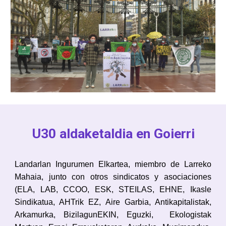
U30 aldaketaldia en Goierri
Landarlan Inguru
men
Elkartea, miembro de Larreko
Mahaia, junto con otros sindicatos y asociaciones
(ELA, LAB, CCOO, ESK, STEILAS, EHNE, Ikasle
Sindikatua, AHTrik EZ, Aire Garbia, Antikapitalistak,
Arkamurka, BizilagunEKIN, Eguzki, Ekologistak