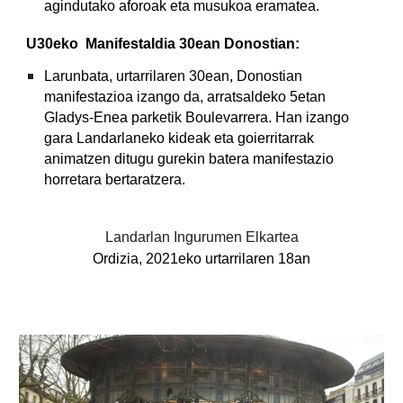
agindutako aforoak eta musukoa eramatea.
U30eko Manifestaldia 30ean Donostian:
Larunbata, urtarrilaren 30ean, Donostian
manifestazioa izango da, arratsaldeko 5etan
Gladys-Enea parketik Boulevarrera. Han izango
gara Landarlaneko kideak eta goierritarrak
animatzen ditugu gurekin batera manifestazio
horretara bertaratzera.
Landarlan Ingurumen Elkartea
Ordizia, 2021eko urtarrilaren 18an