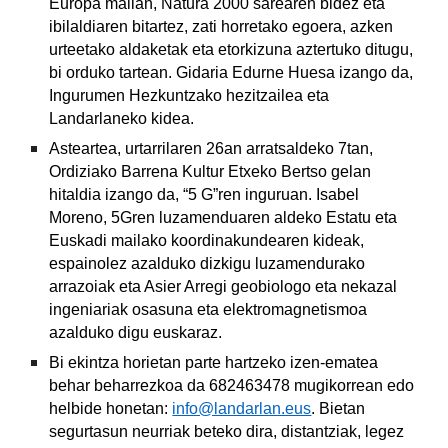
Europa mailan, Natura 2000 sarearen bidez eta
ibilaldiaren bitartez, zati horretako egoera, azken
urteetako aldaketak eta etorkizuna aztertuko ditugu,
bi orduko tartean. Gidaria Edurne Huesa izango da,
Ingurumen Hezkuntzako hezitzailea eta
Landarlaneko kidea.
Asteartea, urtarrilaren 26an arratsaldeko 7tan,
Ordiziako Barrena Kultur Etxeko Bertso gelan
hitaldia izango da, “5 G”ren inguruan. Isabel
Moreno, 5Gren luzamenduaren aldeko Estatu eta
Euskadi mailako koordinakundearen kideak,
espainolez azalduko dizkigu luzamendurako
arrazoiak eta Asier Arregi geobiologo eta nekazal
ingeniariak osasuna eta elektromagnetismoa
azalduko digu euskaraz.
Bi ekintza horietan parte hartzeko izen-ematea
behar beharrezkoa da 682463478 mugikorrean edo
helbide honetan:
info@landarlan.eus
. Bietan
segurtasun neurriak beteko dira, distantziak, legez