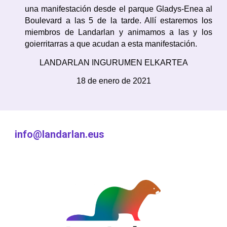
una manifestación desde el parque Gladys-Enea al
Boulevard a las 5 de la tarde. Allí estaremos los
miembros de Landarlan y animamos a las y los
goierritarras a que acudan a esta manifestación.
LANDARLAN INGURUMEN ELKARTEA
1
8
de
enero
de 202
1
info@landarlan.eus