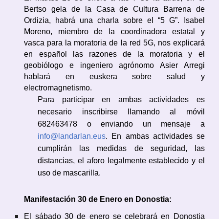
Bertso gela de la Casa de Cultura Barrena de
Ordizia, habrá una charla sobre el “5 G”. Isabel
Moreno, miembro de la coordinadora estatal y
vasca para la moratoria de la red 5G, nos explicará
en español las razones de la moratoria y el
geobiólogo e ingeniero agrónomo Asier Arregi
hablará en euskera sobre salud y
electromagnetismo.
Para participar en ambas actividades es
necesario inscribirse llamando al móvil
682463478 o enviando un mensaje a
info@landarlan.eus
. En ambas actividades se
cumplirán las medidas de seguridad, las
distancias, el aforo legalmente establecido y el
uso de mascarilla.
Manifestación 30 de Enero en Donostia:
El sábado 30 de enero se celebrará en Donostia