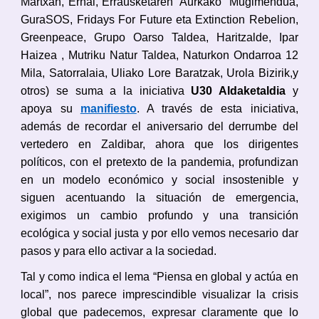
Martxan, Ernai, Errausketaren Aurkako Mugimendua,
GuraSOS, Fridays For Future eta Extinction Rebelion,
Greenpeace, Grupo Oarso Taldea, Haritzalde, Ipar
Haizea , Mutriku Natur Taldea, Naturkon Ondarroa 12
Mila, Satorralaia, Uliako Lore Baratzak, Urola Bizirik,y
otros) se suma a la iniciativa
U30 Aldaketaldia
y
apoya su
manifiesto
. A través de esta iniciativa,
además de recordar el aniversario del derrumbe del
vertedero en Zaldibar, ahora que los dirigentes
políticos, con el pretexto de la pandemia, profundizan
en un modelo económico y social insostenible y
siguen acentuando la situación de emergencia,
exigimos un cambio profundo y una transición
ecológica y social justa y por ello vemos necesario dar
pasos y para ello activar a la sociedad.
Tal y como indica el lema “Piensa en global y actúa en
local”, nos parece imprescindible visualizar la crisis
global
que padecemos
, expresar claramente que lo