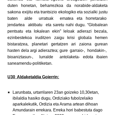
duten honetan, beharrezkoa da norabide-aldaketa
sakona exijitu eta trantsizio ekologiko eta sozialki justu
baten alde urratsak ematea eta horretarako
jendartea aktibatu eta
saretu nahi dugu. “Globalean
pentsatu eta lokalean ekin” leloak adierazi bezala,
ezinbestekoa iruditzen zaigu krisi globala hemen
bistaratzea,
planetari gertatzen ari zaiona gurean
hasten dela argi adieraztea;
gure garraio-, hondakin-,
bioaniztasun-, lurralde antolaketa-
edota ibaien
saneamendu-politiketan.
U30 Aldaketaldia Goierrin:
Larunbata, urtarrilaren 23an goizeko 10,30etan,
ibilaldia hasiko dugu, Ordiziako fubolzelaiko
aparkalekutik, Ordizia eta Arama artean dihoan
Amundarain errekara. Erreka hori babestuta dago