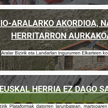
RIO-ARALARKO AKORDIOA, N
HERRITARRON AURKAKOA
Aralar Bizirik eta Landarlan Ingurumen Elkarteen k
EUSKAL HERRIA EZ DAGO SA
zirik Plataformak datorren larunbatean, martxoare