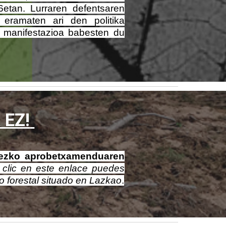
6etan. Lurraren defentsaren
 eramaten ari den politika
k manifestazioa babesten du
EZ!
dezko aprobetxamenduaren
 clic en este enlace puedes
o forestal situado en Lazkao
.