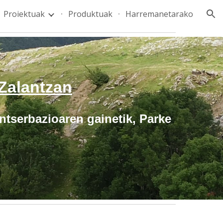
Proiektuak
Produktuak
Harremanetarako
ion
Zalantzan
ntserbazioaren gainetik, Parke