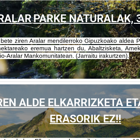
RALAR
PARKE NATURALAK, 
e bete ziren Aralar mendilerroko Gipuzkoako aldea P
hektareako eremua hartzen du, Abaltzisketa, Amek
rio-Aralar Mankomunitatean. (Jarraitu irakurtzen).
EN ALDE ELKARRIZKETA ET
ERASORIK EZ!!