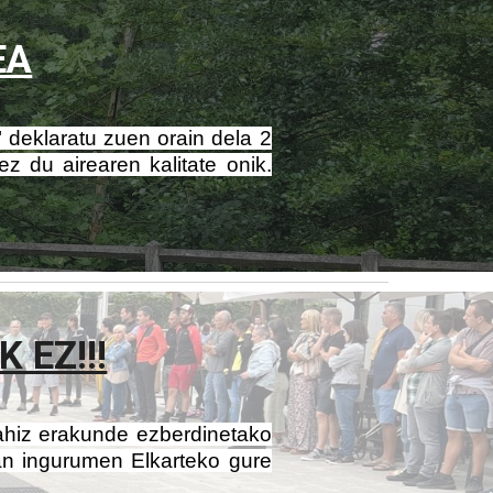
EA
 deklaratu zuen orain dela 2
z du airearen kalitate onik.
 EZ!!!
 nahiz erakunde ezberdinetako
lan ingurumen Elkarteko gure