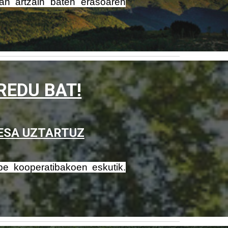
8an artzain baten erasoaren
REDU BAT!
ESA UZTARTUZ
abe kooperatibakoen eskutik.