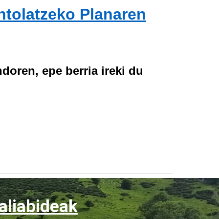
ntolatzeko Planaren
oren, epe berria ireki du
aliabideak