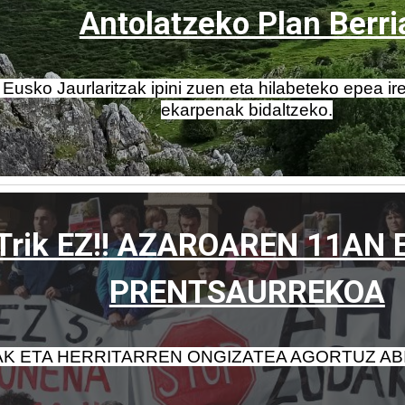
Antolatzeko Plan Berri
sko Jaurlaritzak ipini zuen eta hilabeteko epea irek
ekarpenak bidaltzeko.
Trik EZ!! AZAROAREN 11AN
PRENTSAURREKOA
AK ETA HERRITARREN ONGIZATEA AGORTUZ AB