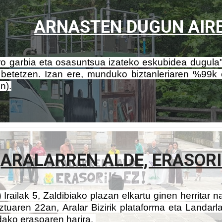
ARNASTEN DUGUN AIR
o garbia eta osasuntsua izateko eskubidea dugula"
betetzen. Izan ere, munduko biztanleriaren %99k e
n).
ARALARREN ALDE, ERASORIK
)
Irailak 5, Zaldibiako plazan elkartu ginen herritar
ztuaren 22an, Aralar Bizirik plataforma eta Landar
dako erasoaren harira.