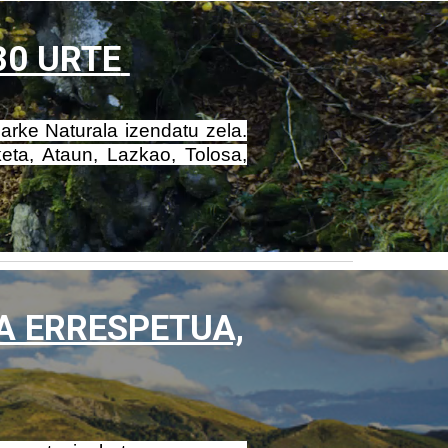
30 URTE
arke Naturala izendatu zela.
eta, Ataun, Lazkao, Tolosa,
A ERRESPETUA,