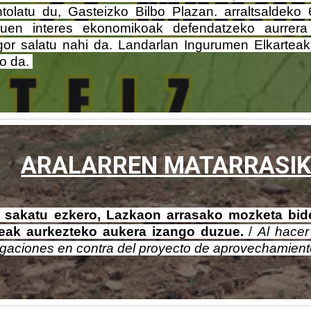
tolatu du, Gasteizko Bilbo Plazan. arraltsaldeko 
zuen interes ekonomikoak defendatzeko aurrera
ogor salatu nahi da. Landarlan Ingurumen Elkartea
go da.
ARALARREN MATARRASIK 
 sakatu ezkero, Lazkaon arrasako mozketa bi
teak aurkezteko aukera izango duzue.
/
Al hacer
egaciones en contra del proyecto de aprovechamient