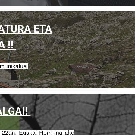
ATURA ETA
 !!
omunikatua.
LGAI!
n 22an, Euskal Herri mailako