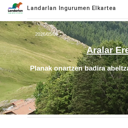
Landarlan Ingurumen Elkartea
Sk
2026/05/06
Aralar E
Planak onartzen badira abeltz