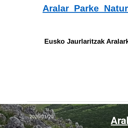
Aralar Parke Natur
Eusko Jaurlaritzak Arala
2026/01/20
Ara