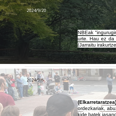
2024/9/20
NBEak "ingurugir
urte. Hau ez da 
(
Jarraitu irakurtze
2024/9/6
(
Elkarretaratzea
ordezkariak, abu
kide batek jasan