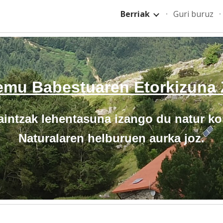
Berriak
Guri buruz
ip to main content
Skip to navigat
remu Babestuaren Etorkizuna 
aintzak lehentasuna izango du natur ko
Naturalaren helburuen aurka joz.