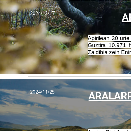
2024/12/17
A
Apirilean 30 urt
Guztira 10.971 
Zaldibia zein Eni
2024/11/25
ARALARR