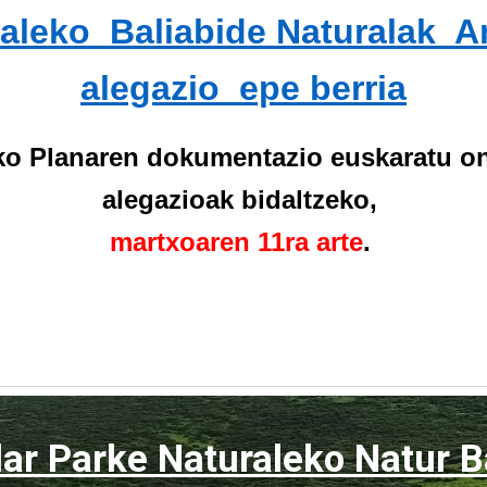
aleko Baliabide Naturalak A
alegazio epe berria
rko Planaren dokumentazio euskaratu ond
alegazioak bidaltzeko,
martxoaren 11ra arte
.
lar Parke Naturaleko Natur B