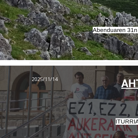
Abenduaren 31n Eu
2025/11/14
AH
ITURRI