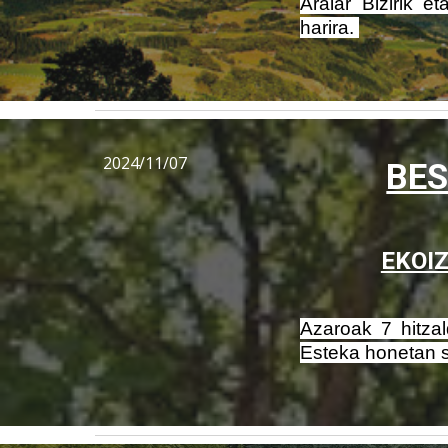
Aralar Bizirik 
harira.
2024/11/07
BES
EKOI
Azaroak 7 h
itza
Esteka honetan s