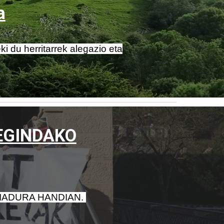
a
i du herritarrek alegazio eta
 EGINDAKO
IADURA HANDIAN.