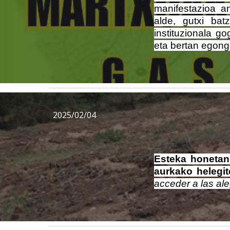
manifestazioa an
alde, gutxi bat
instituzionala g
eta bertan egon
2025/02/04
Esteka honetan
aurkako helegi
acceder a las al